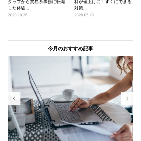
タッフから貿易系事務に転職
料が値上げに！すぐにできる
した体験...
対策...
2020.10.26
2020.05.28
今月のおすすめ記事

