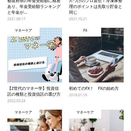
都道府県の年金受給額に格差
片づけのプロ直伝！冷凍庫整
あり、年金受給額ランキング
理のポイントは先取り貯金と
と年金が...
同じ
2021.08.17
2021.10.21
マネーケア
FX
【Z世代のマネー学】投資信
初めてのFX！ FXの始め方
託の種類と投資信託の選び方
2018.01.18
2022.03.24
マネーケア
マネーケア