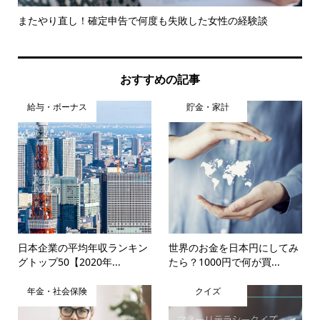
を受
またやり直し！確定申告で何度も失敗した女性の経験談
新
とは.
おすすめの記事
給与・ボーナス
貯金・家計
日本企業の平均年収ランキン
世界のお金を日本円にしてみ
グトップ50【2020年...
たら？1000円で何が買...
年金・社会保険
クイズ