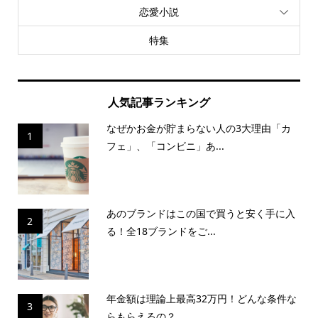
恋愛小説
特集
人気記事ランキング
なぜかお金が貯まらない人の3大理由「カ
1
フェ」、「コンビニ」あ...
あのブランドはこの国で買うと安く手に入
2
る！全18ブランドをご...
年金額は理論上最高32万円！どんな条件な
3
らもらえるの？