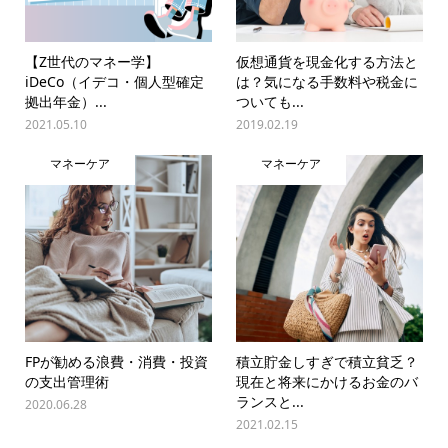
【Z世代のマネー学】
仮想通貨を現金化する方法と
iDeCo（イデコ・個人型確定
は？気になる手数料や税金に
拠出年金）...
ついても...
2021.05.10
2019.02.19
マネーケア
マネーケア
FPが勧める浪費・消費・投資
積立貯金しすぎで積立貧乏？
の支出管理術
現在と将来にかけるお金のバ
ランスと...
2020.06.28
2021.02.15