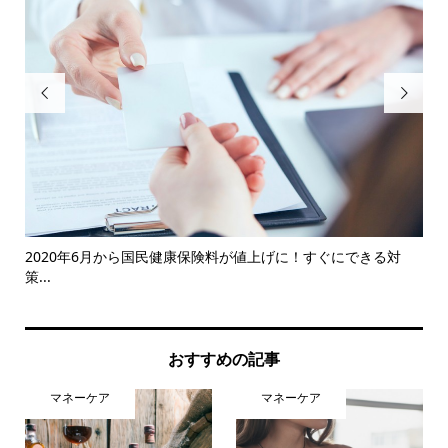


超え
2020年6月から国民健康保険料が値上げに！すぐにできる対
知
策...
レポ.
おすすめの記事
マネーケア
マネーケア