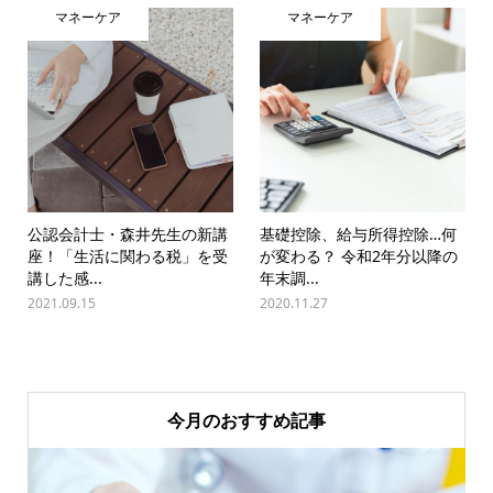
マネーケア
マネーケア
公認会計士・森井先生の新講
基礎控除、給与所得控除…何
座！「生活に関わる税」を受
が変わる？ 令和2年分以降の
講した感...
年末調...
2021.09.15
2020.11.27
今月のおすすめ記事