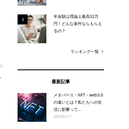
。
年金額は理論上最高32万
3
円！どんな条件ならもらえ
るの？
ランキング一覧
さ
ニ
最新記事
メタバース・NFT・web3.0
志
の違いとは？私たちへの生
安
活に影響って...
2023.03.17