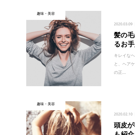
趣味・美容
2020.03.09
髪の毛
るお手
キレイな
と、ヘア
の正...
趣味・美容
2020.02.10
頭皮が
も紹介