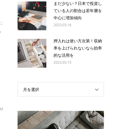
まだ少ない？日本で投資し
ている人の割合は若年層を
中心に増加傾向
こ
2023.03.16
す
押入れは使い方次第！収納
率を上げられないなら効率
的な活用を
法
2023.03.15
月を選択
・M