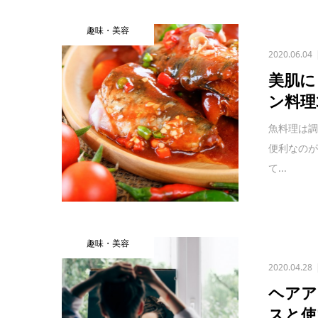
趣味・美容
2020.06.04
美肌に
ン料理
魚料理は
便利なの
て...
趣味・美容
2020.04.28
ヘアア
スと使