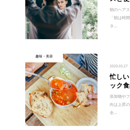
朝のヘアス
「朝は時
タ...
趣味・美容
2020.03.27
忙しい
ック食
添加物や
向は上昇
全...