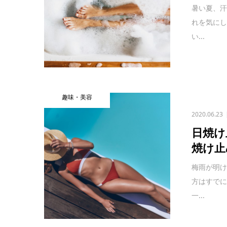
暑い夏、
れを気に
い...
趣味・美容
2020.06.23
日焼け
焼け止
梅雨が明
方はすでに
一...