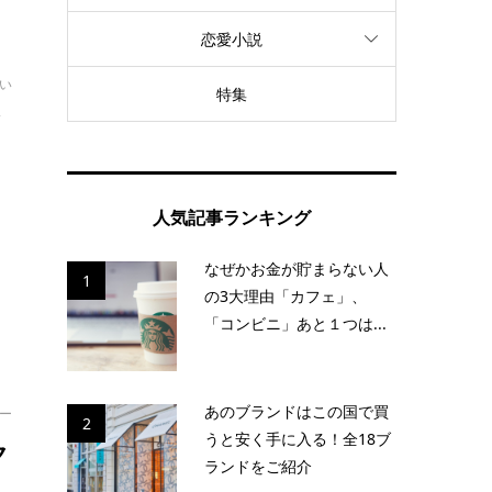
恋愛小説
おい
特集
イ
に
人気記事ランキング
い
なぜかお金が貯まらない人
1
の3大理由「カフェ」、
「コンビニ」あと１つは...
あのブランドはこの国で買
ー
2
うと安く手に入る！全18ブ
ク
ランドをご紹介