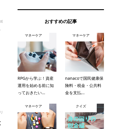
おすすめの記事
UE
メ
マネーケア
マネーケア
な
経
RPGから学ぶ！資産
nanacoで国民健康保
運用を始める前に知
険料・税金・公共料
っておきたい...
金を支払...
マネーケア
クイズ
オリ
は