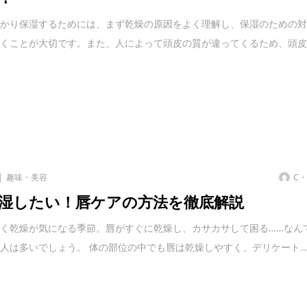
っかり保湿するためには、まず乾燥の原因をよく理解し、保湿のための
いくことが大切です。また、人によって頭皮の質が違ってくるため、頭
趣味・美容
C
湿したい！唇ケアの方法を徹底解説
く乾燥が気になる季節。唇がすぐに乾燥し、カサカサして困る……なん
人は多いでしょう。 体の部位の中でも唇は乾燥しやすく、デリケート..