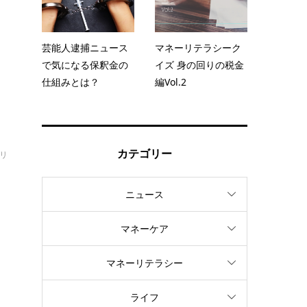
そ
思
芸能人逮捕ニュース
マネーリテラシーク
で気になる保釈金の
イズ 身の回りの税金
仕組みとは？
編Vol.2
カテゴリー
オリ
日
ニュース
い
マネーケア
マネーリテラシー
ライフ