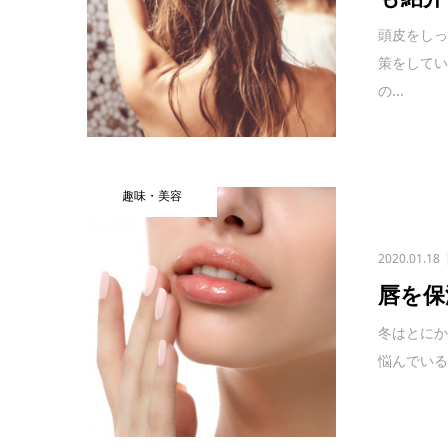
頭皮をし
策をして
の...
趣味・美容
2020.01.18
唇を保
冬はとにか
悩んでいる