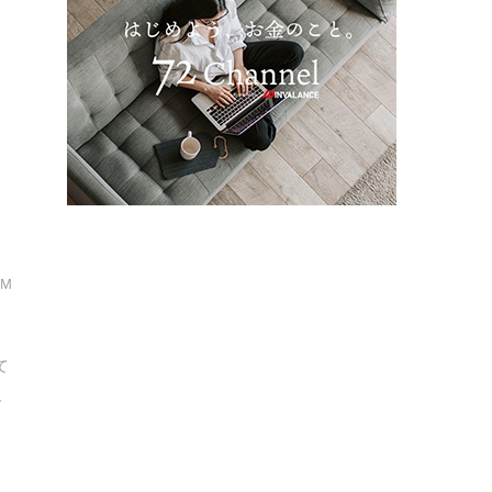
対
皮
・M
て
.