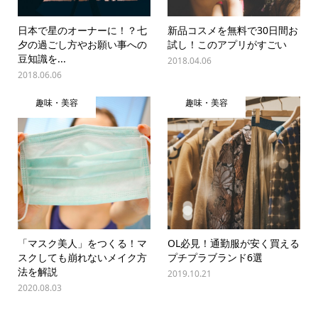
日本で星のオーナーに！？七
新品コスメを無料で30日間お
夕の過ごし方やお願い事への
試し！このアプリがすごい
豆知識を...
2018.04.06
2018.06.06
趣味・美容
趣味・美容
「マスク美人」をつくる！マ
OL必見！通勤服が安く買える
スクしても崩れないメイク方
プチプラブランド6選
法を解説
2019.10.21
2020.08.03