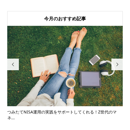
今月のおすすめ記事


略
つみたてNISA運用の実践をサポートしてくれる！Z世代のマ
3,
ネ...