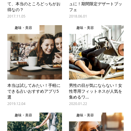
て、本当のところどっちがお
ュに！期間限定デザートブッ
得なの？
フェ
2017.11.05
2018.06.01
趣味・美容
趣味・美容
本当は試してみたい！手軽に
男性の目が気にならない！女
できる占いおすすめアプリ5
性専用フィットネスが人気を
選
集めるワ...
2019.12.04
2020.01.22
趣味・美容
趣味・美容