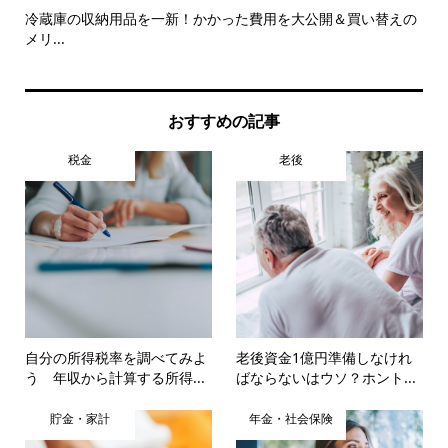
して
冷蔵庫の収納用品を一新！かかった費用を大公開＆買い替えの
損
メリ...
す
おすすめの記事
税金
老後
自分の所得税率を調べてみよ
老後資金1億円準備しなけれ
う 年収から計算する所得...
ばならないはウソ？ホント...
貯金・家計
年金・社会保険