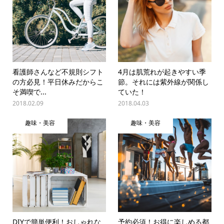
看護師さんなど不規則シフト
4月は肌荒れが起きやすい季
の方必見！平日休みだからこ
節。それには紫外線が関係し
そ満喫で...
ていた！
2018.02.09
2018.04.03
趣味・美容
趣味・美容
DIYで簡単便利！おしゃれな
予約必須！お得に楽しめる都