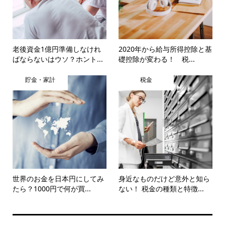
老後資金1億円準備しなけれ
2020年から給与所得控除と基
ばならないはウソ？ホント...
礎控除が変わる！ 税...
貯金・家計
税金
世界のお金を日本円にしてみ
身近なものだけど意外と知ら
たら？1000円で何が買...
ない！ 税金の種類と特徴...