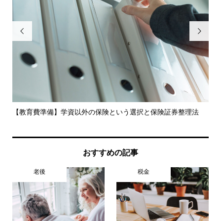


ら効
【教育費準備】学資以外の保険という選択と保険証券整理法
片
理..
おすすめの記事
老後
税金