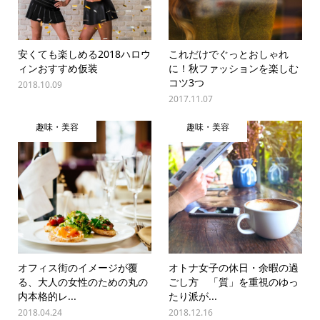
安くても楽しめる2018ハロウ
これだけでぐっとおしゃれ
ィンおすすめ仮装
に！秋ファッションを楽しむ
コツ3つ
2018.10.09
2017.11.07
趣味・美容
趣味・美容
オフィス街のイメージが覆
オトナ女子の休日・余暇の過
る、大人の女性のための丸の
ごし方 「質」を重視のゆっ
内本格的レ...
たり派が...
2018.04.24
2018.12.16