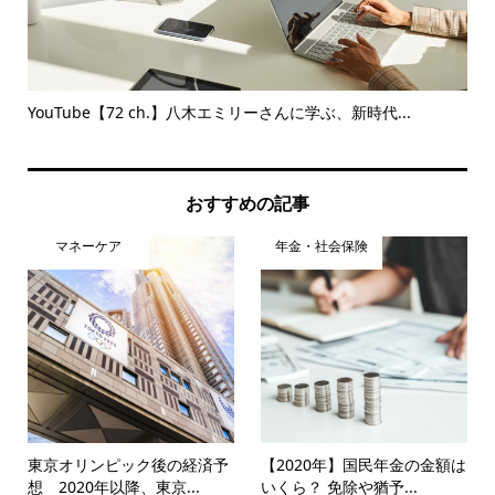
YouTube【72 ch.】八木エミリーさんに学ぶ、新時代...
押
を
おすすめの記事
マネーケア
年金・社会保険
東京オリンピック後の経済予
【2020年】国民年金の金額は
想 2020年以降、東京...
いくら？ 免除や猶予...