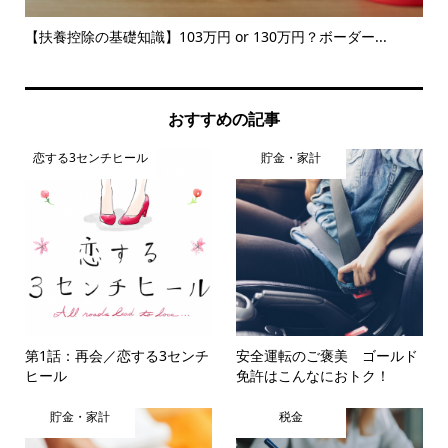
れて
【扶養控除の基礎知識】103万円 or 130万円？ボーダー...
3,
おすすめの記事
恋する3センチヒール
貯金・家計
第1話：再会／恋する3センチ
安全運転のご褒美 ゴールド
ヒール
免許はこんなにおトク！
貯金・家計
税金