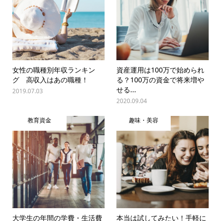
女性の職種別年収ランキン
資産運用は100万で始められ
グ 高収入はあの職種！
る？100万の資金で将来増や
せる...
2019.07.03
2020.09.04
教育資金
趣味・美容
大学生の年間の学費・生活費
本当は試してみたい！手軽に