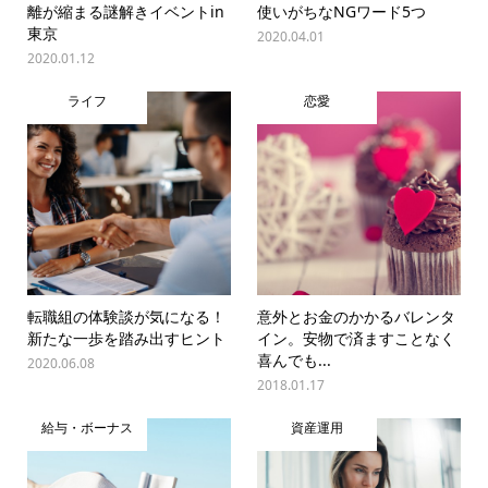
離が縮まる謎解きイベントin
使いがちなNGワード5つ
東京
2020.04.01
2020.01.12
ライフ
恋愛
転職組の体験談が気になる！
意外とお金のかかるバレンタ
新たな一歩を踏み出すヒント
イン。安物で済ますことなく
喜んでも...
2020.06.08
2018.01.17
給与・ボーナス
資産運用