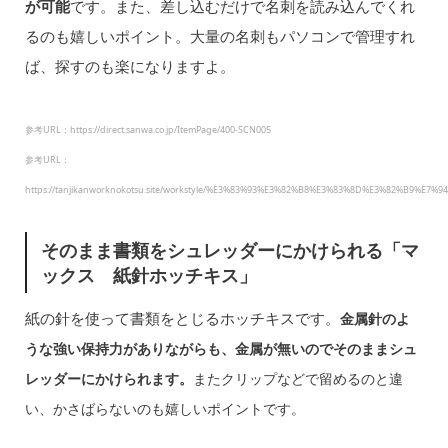
が可能
です。また、差し込むだけで名刺を読み込んでくれ
るのも嬉しいポイント。大量の名刺もパソコンで管理すれ
ば、探すのも楽になりますよ。
参考URL：https://direct.sanwa.co.jp/ItemPage/400-SCN005
参考URL：
https://tanjikanworknokotsu.site/workstyle/%E3%83%93%E3%82%B8%E3%83%8D%E3%82%
そのまま書類をシュレッダーにかけられる「マ
ックス 紙針ホッチキス」
紙の針を使って書類をとじるホッチキスです。
金属針のよ
うな強い保持力がありながらも、金属が無いのでそのままシュ
レッダーにかけられます。
またクリップなどで留
めるのと違
い、かさばらないのも嬉しいポイントです。