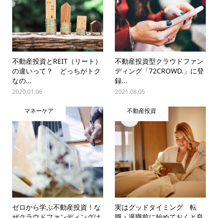
不動産投資とREIT（リート）
不動産投資型クラウドファン
の違いって？ どっちがトク
ディング「72CROWD.」に登
なの...
録...
2020.01.06
2021.08.05
マネーケア
不動産投資
ゼロから学ぶ不動産投資！な
実はグッドタイミング 転
ぜクラウドファンディングは
職・退職前に始めておくと良