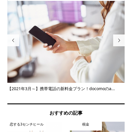


..
【2021年3月～】携帯電話の新料金プラン！docomoのa...
日
う
おすすめの記事
恋する3センチヒール
税金