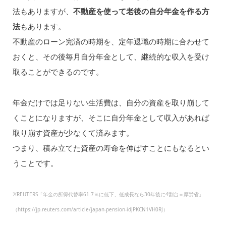
法もありますが、
不動産を使って老後の自分年金を作る方
法
もあります。
不動産のローン完済の時期を、定年退職の時期に合わせて
おくと、その後毎月自分年金として、継続的な収入を受け
取ることができるのです。
年金だけでは足りない生活費は、自分の資産を取り崩して
くことになりますが、そこに自分年金として収入があれば
取り崩す資産が少なくて済みます。
つまり、積み立てた資産の寿命を伸ばすことにもなるとい
うことです。
※REUTERS「年金の所得代替率61.7％に低下、低成長なら30年後に4割台＝厚労省」
（https://jp.reuters.com/article/japan-pension-idJPKCN1VH0RJ）