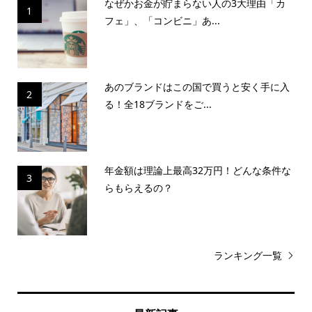
なぜかお金が貯まらない人の3大理由「カ
1
フェ」、「コンビニ」あ...
あのブランドはこの国で買うと安く手に入
2
る！全18ブランドをご...
年金額は理論上最高32万円！どんな条件な
3
らもらえるの？
ランキング一覧