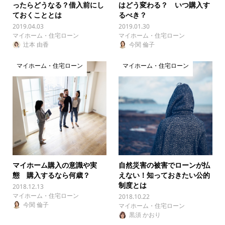
ったらどうなる？借入前にし
はどう変わる？ いつ購入す
ておくこととは
るべき？
2019.04.03
2019.01.30
マイホーム・住宅ローン
マイホーム・住宅ローン
辻本 由香
今関 倫子
マイホーム・住宅ローン
マイホーム・住宅ローン
マイホーム購入の意識や実
自然災害の被害でローンが払
態 購入するなら何歳？
えない！知っておきたい公的
制度とは
2018.12.13
マイホーム・住宅ローン
2018.10.22
今関 倫子
マイホーム・住宅ローン
黒須 かおり