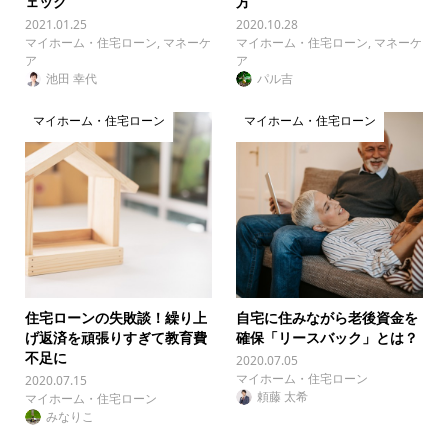
ェック
方
2021.01.25
2020.10.28
マイホーム・住宅ローン
,
マネーケ
マイホーム・住宅ローン
,
マネーケ
ア
ア
池田 幸代
パル吉
マイホーム・住宅ローン
マイホーム・住宅ローン
住宅ローンの失敗談！繰り上
自宅に住みながら老後資金を
げ返済を頑張りすぎて教育費
確保「リースバック」とは？
不足に
2020.07.05
マイホーム・住宅ローン
2020.07.15
頼藤 太希
マイホーム・住宅ローン
みなりこ