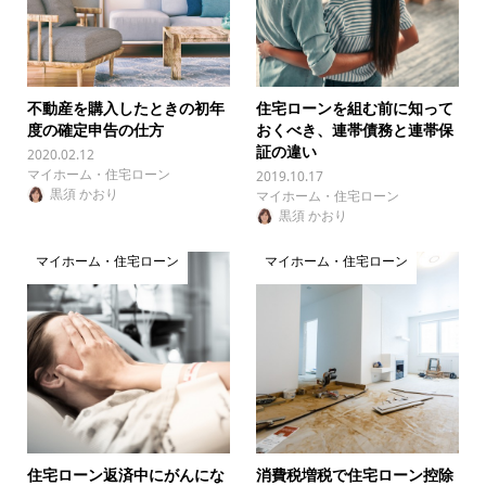
不動産を購入したときの初年
住宅ローンを組む前に知って
度の確定申告の仕方
おくべき、連帯債務と連帯保
証の違い
2020.02.12
マイホーム・住宅ローン
2019.10.17
黒須 かおり
マイホーム・住宅ローン
黒須 かおり
マイホーム・住宅ローン
マイホーム・住宅ローン
住宅ローン返済中にがんにな
消費税増税で住宅ローン控除