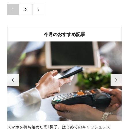
1
2

今月のおすすめ記事


行を
スマホを持ち始めた高1男子、はじめてのキャッシュレス
20