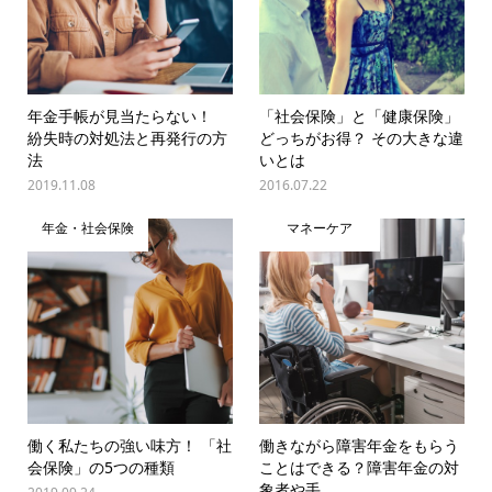
年金手帳が見当たらない！
「社会保険」と「健康保険」
紛失時の対処法と再発行の方
どっちがお得？ その大きな違
法
いとは
2019.11.08
2016.07.22
年金・社会保険
マネーケア
働く私たちの強い味方！ 「社
働きながら障害年金をもらう
会保険」の5つの種類
ことはできる？障害年金の対
象者や手...