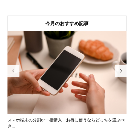
今月のおすすめ記事


と最
スマホ端末の分割or一括購入！お得に使うならどっちを選ぶべ
メタ
き...