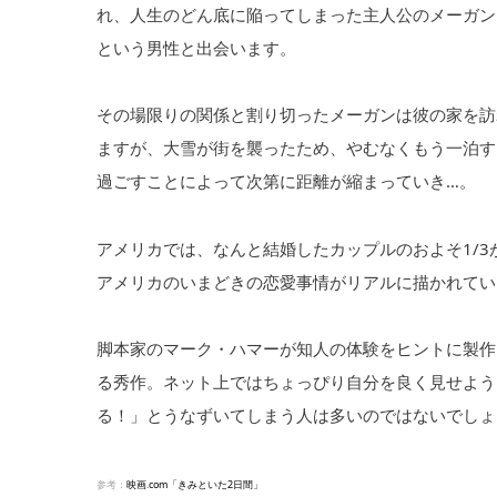
れ、人生のどん底に陥ってしまった主人公のメーガン
という男性と出会います。
その場限りの関係と割り切ったメーガンは彼の家を訪
ますが、大雪が街を襲ったため、やむなくもう一泊す
過ごすことによって次第に距離が縮まっていき…。
アメリカでは、なんと結婚したカップルのおよそ1/
アメリカのいまどきの恋愛事情がリアルに描かれてい
脚本家のマーク・ハマーが知人の体験をヒントに製作
る秀作。ネット上ではちょっぴり自分を良く見せよう
る！」とうなずいてしまう人は多いのではないでしょ
参考：
映画.com「きみといた2日間」