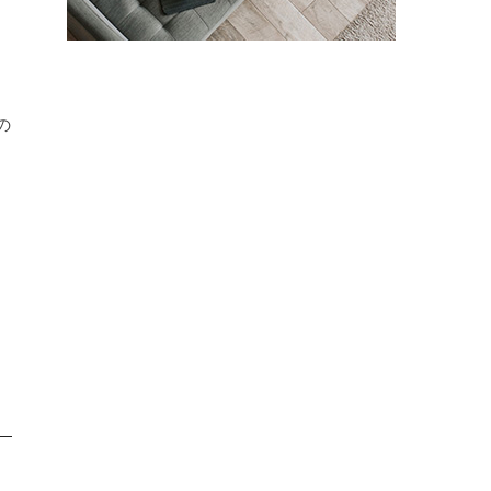
を
の
し