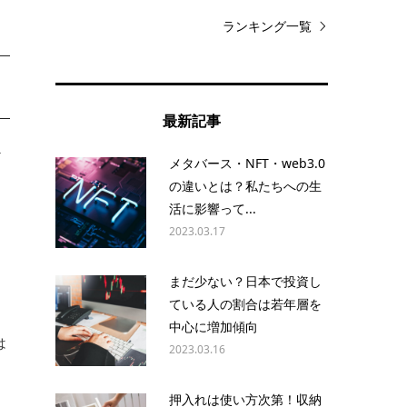
ランキング一覧
最新記事
心
メタバース・NFT・web3.0
の違いとは？私たちへの生
活に影響って...
2023.03.17
、
まだ少ない？日本で投資し
ている人の割合は若年層を
中心に増加傾向
は
2023.03.16
押入れは使い方次第！収納