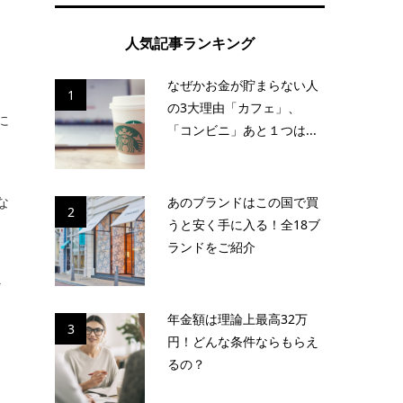
ク
人気記事ランキング
なぜかお金が貯まらない人
し
1
の3大理由「カフェ」、
に
「コンビニ」あと１つは...
な
あのブランドはこの国で買
2
うと安く手に入る！全18ブ
ランドをご紹介
か
年金額は理論上最高32万
3
円！どんな条件ならもらえ
るの？