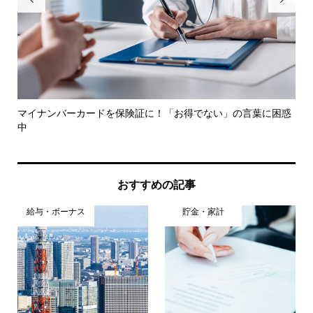
婦
マイナンバーカードを保険証に！「お得でない」の言葉に困惑
本
中
ク
おすすめの記事
給与・ボーナス
貯金・家計