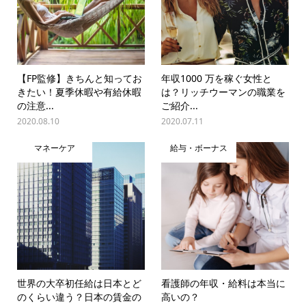
【FP監修】きちんと知ってお
年収1000 万を稼ぐ女性と
きたい！夏季休暇や有給休暇
は？リッチウーマンの職業を
の注意...
ご紹介...
2020.08.10
2020.07.11
マネーケア
給与・ボーナス
世界の大卒初任給は日本とど
看護師の年収・給料は本当に
のくらい違う？日本の賃金の
高いの？