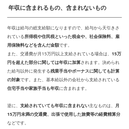
年収に含まれるもの、含まれないもの
年収は給与の総支給額になりますので、給与から天引きさ
れている
所得税や住民税といった税金や、社会保険料、雇
用保険料などを含んだ金額
です。
また、交通費が月15万円以上支給されている場合は、
15万
円を超えた部分に関しては年収に加算
されます。決められ
た給与以外に発生する
残業手当やボーナスに関しても計算
の対象
です。また、基本給以外の会社から支給されている
住宅手当や家族手当も年収
に含まれます。
逆に、
支給されていても年収に含まれない
主なものは、
月
15万円未満の交通費、出張で使用した旅費等の経費精算分
などです。