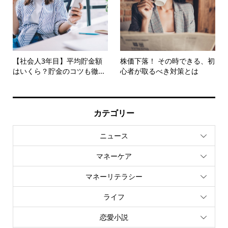
【社会人3年目】平均貯金額
株価下落！ その時できる、初
はいくら？貯金のコツも徹...
心者が取るべき対策とは
カテゴリー
ニュース
マネーケア
マネーリテラシー
ライフ
恋愛小説