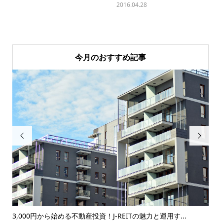
2016.04.28
今月のおすすめ記事


ド
3,000円から始める不動産投資！J-REITの魅力と運用す...
2