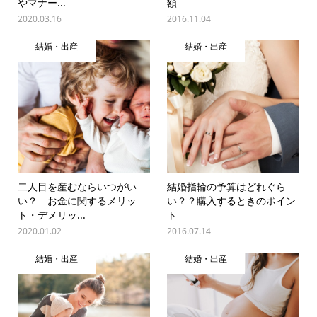
やマナー...
額
2020.03.16
2016.11.04
結婚・出産
結婚・出産
二人目を産むならいつがい
結婚指輪の予算はどれぐら
い？ お金に関するメリッ
い？？購入するときのポイン
ト・デメリッ...
ト
2020.01.02
2016.07.14
結婚・出産
結婚・出産