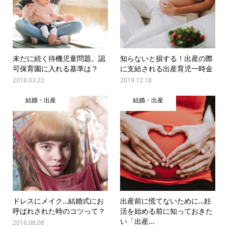
未だに続く待機児童問題。認
知らないと損する！出産の際
可保育園に入れる基準は？
に支給される出産育児一時金
2018.03.22
2019.12.18
結婚・出産
結婚・出産
ドレスにメイク…結婚式にお
出産前に慌てないために…妊
呼ばれされた時のコツって？
活を始める前に知っておきた
い「出産...
2016.08.08