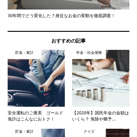
30年間でどう変化した？身近なお金の変動を徹底調査！
新
とは.
おすすめの記事
貯金・家計
年金・社会保険
安全運転のご褒美 ゴールド
【2020年】国民年金の金額は
免許はこんなにおトク！
いくら？ 免除や猶予...
貯金・家計
クイズ