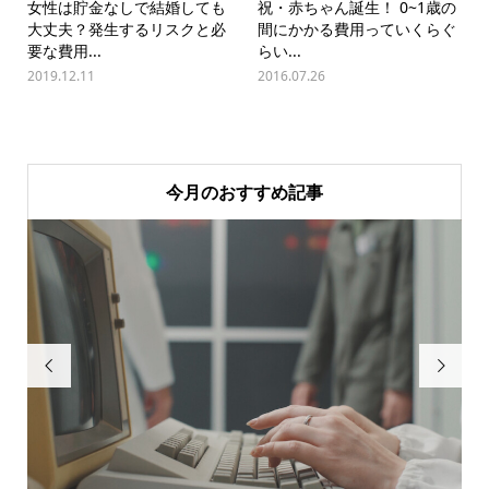
女性は貯金なしで結婚しても
祝・赤ちゃん誕生！ 0~1歳の
大丈夫？発生するリスクと必
間にかかる費用っていくらぐ
要な費用...
らい...
2019.12.11
2016.07.26
今月のおすすめ記事

