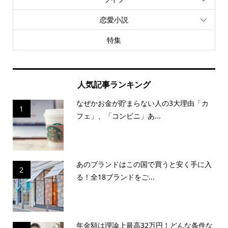
恋愛小説
特集
人気記事ランキング
なぜかお金が貯まらない人の3大理由「カ
1
フェ」、「コンビニ」あ...
あのブランドはこの国で買うと安く手に入
2
る！全18ブランドをご...
年金額は理論上最高32万円！どんな条件な