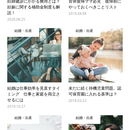
妊婦健診にかかる費用とは？
育休復帰ママ必見 復帰前に
妊娠に関する補助金制度も解
やっておくべきことリスト
説！
2019.04.08
2020.08.25
結婚・出産
結婚・出産
結婚は仕事効率を見直すタイ
未だに続く待機児童問題。認
ミング 仕事と家庭を両立さ
可保育園に入れる基準は？
せるには
2018.03.22
2019.10.27
結婚・出産
結婚・出産