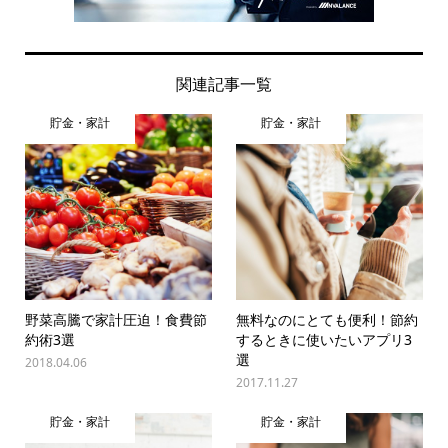
関連記事一覧
貯金・家計
貯金・家計
野菜高騰で家計圧迫！食費節
無料なのにとても便利！節約
約術3選
するときに使いたいアプリ3
選
2018.04.06
2017.11.27
貯金・家計
貯金・家計