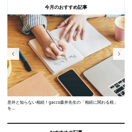
今月のおすすめ記事


意外と知らない相続！gacco森井先生の「相続に関わる税」
【2
を...