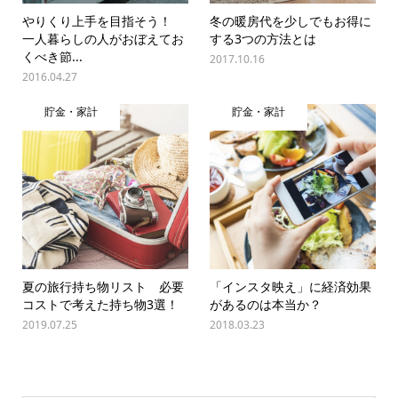
やりくり上手を目指そう！
冬の暖房代を少しでもお得に
一人暮らしの人がおぼえてお
する3つの方法とは
くべき節...
2017.10.16
2016.04.27
貯金・家計
貯金・家計
夏の旅行持ち物リスト 必要
「インスタ映え」に経済効果
コストで考えた持ち物3選！
があるのは本当か？
2019.07.25
2018.03.23