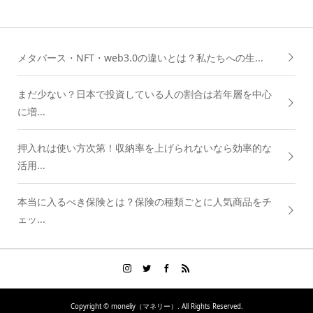
メタバース・NFT・web3.0の違いとは？私たちへの生...
まだ少ない？日本で投資している人の割合は若年層を中心
に増...
押入れは使い方次第！収納率を上げられないなら効率的な
活用...
本当に入るべき保険とは？保険の種類ごとに人気商品をチ
ェッ...
Copyright ©
moneliy（マネリー）. All Rights Reserved.