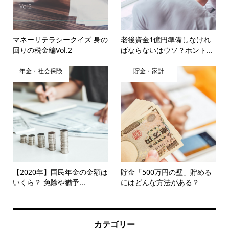
マネーリテラシークイズ 身の
老後資金1億円準備しなけれ
回りの税金編Vol.2
ばならないはウソ？ホント...
年金・社会保険
貯金・家計
【2020年】国民年金の金額は
貯金「500万円の壁」貯める
いくら？ 免除や猶予...
にはどんな方法がある？
カテゴリー