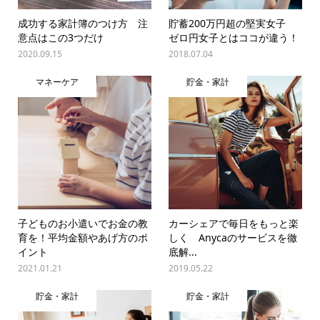
成功する家計簿のつけ方 注
貯蓄200万円超の堅実女子
意点はこの3つだけ
ゼロ円女子とはココが違う！
2020.09.15
2018.07.04
マネーケア
貯金・家計
子どものお小遣いでお金の教
カーシェアで毎日をもっと楽
育を！平均金額やあげ方のポ
しく Anycaのサービスを徹
イント
底解...
2021.01.21
2019.05.22
貯金・家計
貯金・家計