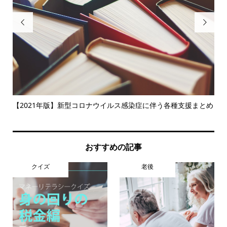


【2021年版】新型コロナウイルス感染症に伴う各種支援まとめ
ほ
を..
おすすめの記事
クイズ
老後