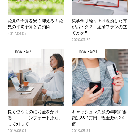
花見の予算を安く抑える！花
奨学金は繰り上げ返済した方
見の平均予算と節約術
がおトク？ 返済プランの立
て方をF...
2017.04.07
2020.05.22
貯金・家計
貯金・家計
長く使うものにお金をかけ
キャッシュレス派の年間貯蓄
る！ 「コンフォート原則」
額は83.2万円、現金派の2.4
って知って...
倍...
2019.08.01
2019.05.31