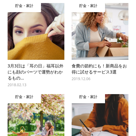
貯金・家計
貯金・家計
3月3日は「耳の日」福耳以外
食費の節約にも！新商品をお
にも顔のパーツで運勢がわか
得に試せるサービス3選
るもの...
2019.12.06
2018.02.13
貯金・家計
貯金・家計