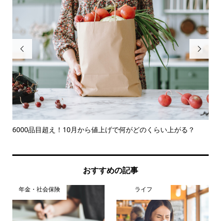


6000品目超え！10月から値上げで何がどのくらい上がる？
損
ト運.
おすすめの記事
年金・社会保険
ライフ