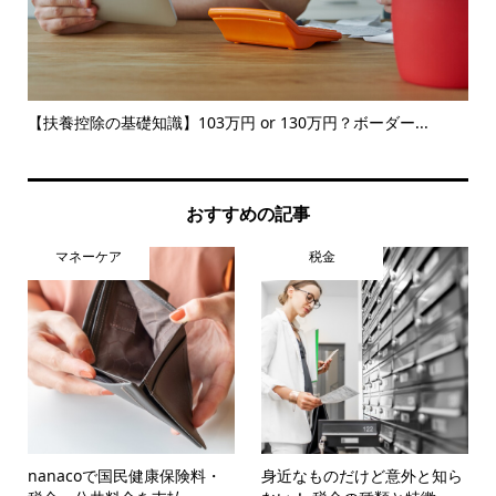
婦
【扶養控除の基礎知識】103万円 or 130万円？ボーダー...
確
おすすめの記事
マネーケア
税金
nanacoで国民健康保険料・
身近なものだけど意外と知ら