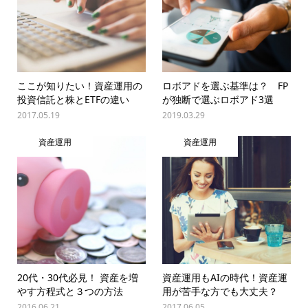
ここが知りたい！資産運用の
ロボアドを選ぶ基準は？ FP
投資信託と株とETFの違い
が独断で選ぶロボアド3選
2017.05.19
2019.03.29
資産運用
資産運用
20代・30代必見！ 資産を増
資産運用もAIの時代！資産運
やす方程式と３つの方法
用が苦手な方でも大丈夫？
2016.06.21
2017.06.05