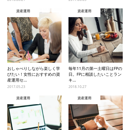
資産運用
資産運用
おしゃべりしながら楽しく学
毎年11月の第一土曜日はFPの
びたい！女性におすすめの資
日。FPに相談したいことラン
産運用セ...
キ...
2017.05.23
2018.10.27
資産運用
資産運用