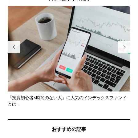


をチ
「投資初心者×時間のない人」に人気のインデックスファンド
確
とは...
おすすめの記事