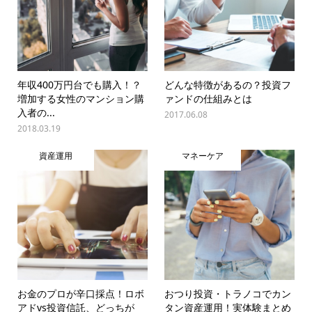
年収400万円台でも購入！？
どんな特徴があるの？投資フ
増加する女性のマンション購
ァンドの仕組みとは
入者の...
2017.06.08
2018.03.19
資産運用
マネーケア
お金のプロが辛口採点！ロボ
おつり投資・トラノコでカン
アドvs投資信託、どっちが
タン資産運用！実体験まとめ