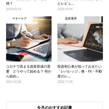
得？
とレビュ...
2019.03.12
2020.10.14
マネーケア
資産運用
コロナで高まる資産形成の需
投資初心者が知っておきたい
要 どうやって始める？ 何か
「レバレッジ」株・FX・不動
ら始め...
産のレ...
2021.02.26
2022.11.30
今月のおすすめ記事