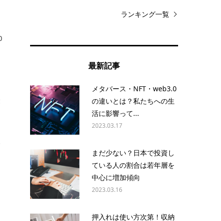
ン
ランキング一覧
0
最新記事
メタバース・NFT・web3.0
経
の違いとは？私たちへの生
活に影響って...
2023.03.17
サ
まだ少ない？日本で投資し
ている人の割合は若年層を
中心に増加傾向
2023.03.16
押入れは使い方次第！収納