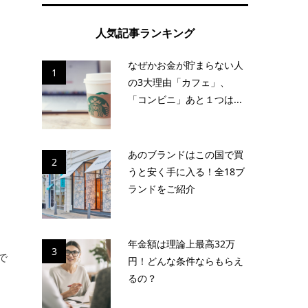
人気記事ランキング
なぜかお金が貯まらない人
ト
1
の3大理由「カフェ」、
「コンビニ」あと１つは...
を
イ
あのブランドはこの国で買
2
うと安く手に入る！全18ブ
ランドをご紹介
。
年金額は理論上最高32万
3
で
円！どんな条件ならもらえ
るの？