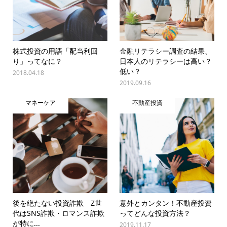
株式投資の用語「配当利回
金融リテラシー調査の結果、
り」ってなに？
日本人のリテラシーは高い？
低い？
2018.04.18
2019.09.16
マネーケア
不動産投資
後を絶たない投資詐欺 Z世
意外とカンタン！不動産投資
代はSNS詐欺・ロマンス詐欺
ってどんな投資方法？
が特に...
2019.11.17