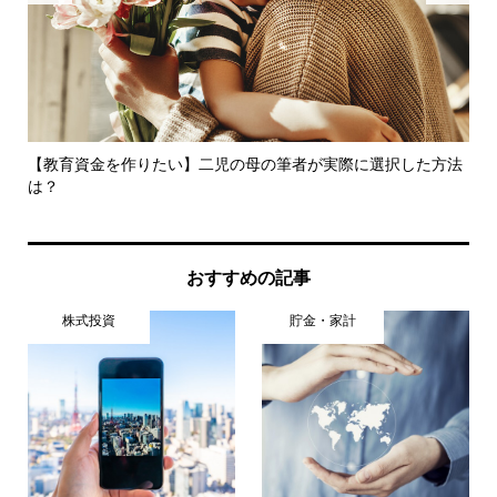
取
【教育資金を作りたい】二児の母の筆者が実際に選択した方法
3
は？
め
おすすめの記事
株式投資
貯金・家計