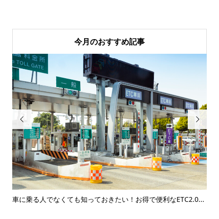
今月のおすすめ記事


車に乗る人でなくても知っておきたい！お得で便利なETC2.0...
ア
出..