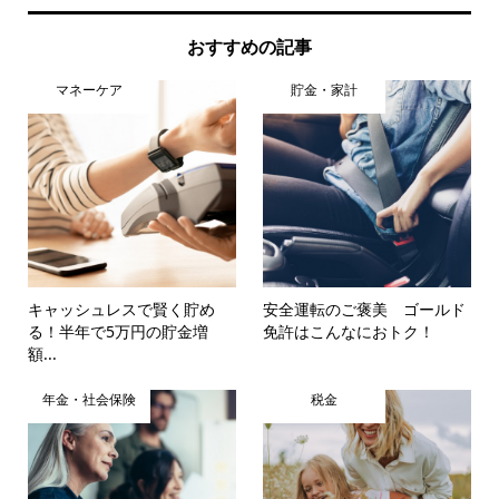
おすすめの記事
マネーケア
貯金・家計
キャッシュレスで賢く貯め
安全運転のご褒美 ゴールド
る！半年で5万円の貯金増
免許はこんなにおトク！
額...
年金・社会保険
税金