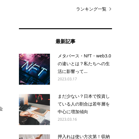
ランキング一覧
最新記事
。
メタバース・NFT・web3.0
の違いとは？私たちへの生
活に影響って...
2023.03.17
まだ少ない？日本で投資し
ている人の割合は若年層を
金
中心に増加傾向
2023.03.16
押入れは使い方次第！収納
と