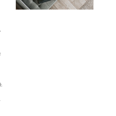
に
払
金
上
4