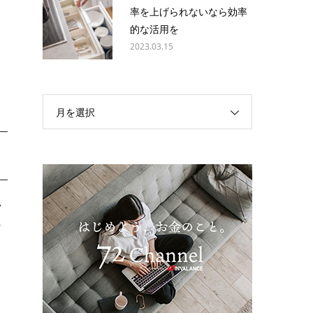
率を上げられないなら効率
的な活用を
2023.03.15
う
月を選択
か
な
。
ま