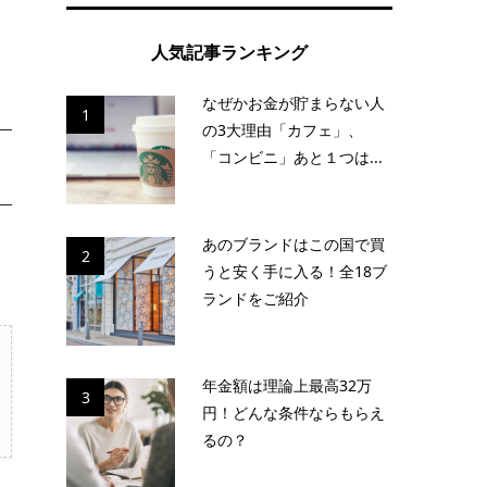
人気記事ランキング
なぜかお金が貯まらない人
1
の3大理由「カフェ」、
「コンビニ」あと１つは...
あのブランドはこの国で買
2
うと安く手に入る！全18ブ
ランドをご紹介
年金額は理論上最高32万
3
円！どんな条件ならもらえ
るの？