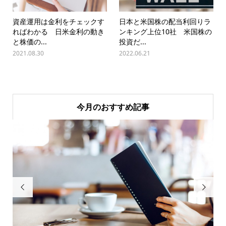
資産運用は金利をチェックす
日本と米国株の配当利回りラ
ればわかる 日米金利の動き
ンキング上位10社 米国株の
と株価の...
投資だ...
2021.08.30
2022.06.21
今月のおすすめ記事

