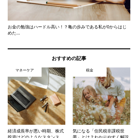
座
お金の勉強はハードル高い！？亀の歩みである私が0からはじ
本
めた...
ク
おすすめの記事
マネーケア
税金
経済成長率が悪い時期、株式
気になる「住民税非課税世
投資はどのようなスタンス...
帯」とは？わかりやすく解説