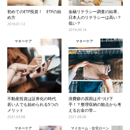
初めてのETF投資！ ETFの始
金融リテラシー調査の結果、
め方
日本人のリテラシーは高い？
低い？
2018.01.12
2019.09.16
マネーケア
マネーケア
不動産投資は証券化の時代
浪費癖の原因は片づけ下
若い人でも始められる5つの
手！？整理収納の観点から考
メリット
えるお金の管...
2021.03.08
2021.08.06
マネーケア
マイホーム・住宅ローン