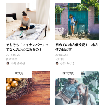
そもそも「マイナンバー」っ
初めての地方債投資！ 地方
てなんのためにあるの？
債の始め方
2018.03.27
2018.02.21
資産運用
公社債
小野 みゆき
小野 みゆき
金投資
株式投資