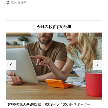
稲村 優貴子
今月のおすすめ記事


を
【扶養控除の基礎知識】103万円 or 130万円？ボーダー...
「