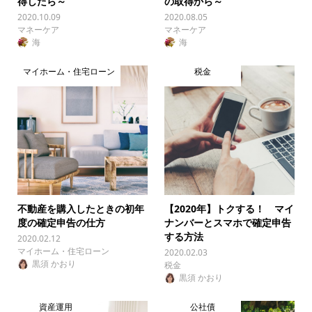
得したら～
の取得から～
2020.10.09
2020.08.05
マネーケア
マネーケア
海
海
マイホーム・住宅ローン
税金
不動産を購入したときの初年
【2020年】トクする！ マイ
度の確定申告の仕方
ナンバーとスマホで確定申告
する方法
2020.02.12
マイホーム・住宅ローン
2020.02.03
黒須 かおり
税金
黒須 かおり
資産運用
公社債