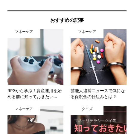
とは.
おすすめの記事
マネーケア
マネーケア
RPGから学ぶ！資産運用を始
芸能人逮捕ニュースで気にな
める前に知っておきたい...
る保釈金の仕組みとは？
マネーケア
クイズ