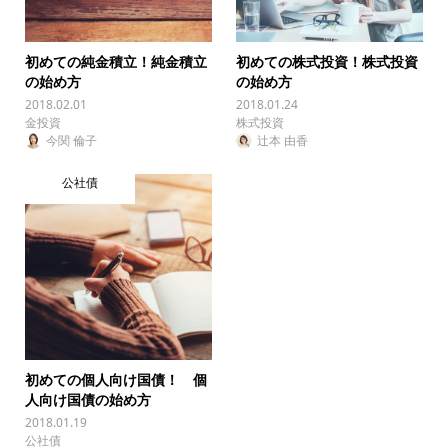
初めての純金積立！純金積立
初めての株式投資！株式投資
の始め方
の始め方
2018.02.01
2018.01.24
金投資
株式投資
今関 倫子
辻本 由香
公社債
初めての個人向け国債！ 個
人向け国債の始め方
2018.01.19
公社債