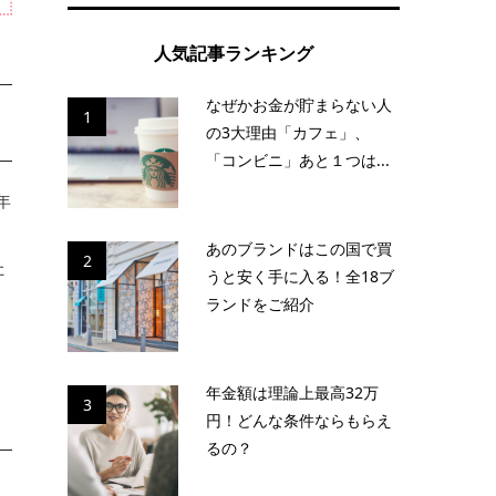
人気記事ランキング
なぜかお金が貯まらない人
1
の3大理由「カフェ」、
「コンビニ」あと１つは...
年
あのブランドはこの国で買
2
た
うと安く手に入る！全18ブ
ランドをご紹介
年金額は理論上最高32万
3
円！どんな条件ならもらえ
るの？