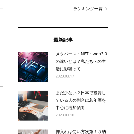
ランキング一覧
て
最新記事
メタバース・NFT・web3.0
の違いとは？私たちへの生
活に影響って...
2023.03.17
まだ少ない？日本で投資し
ている人の割合は若年層を
中心に増加傾向
2023.03.16
押入れは使い方次第！収納