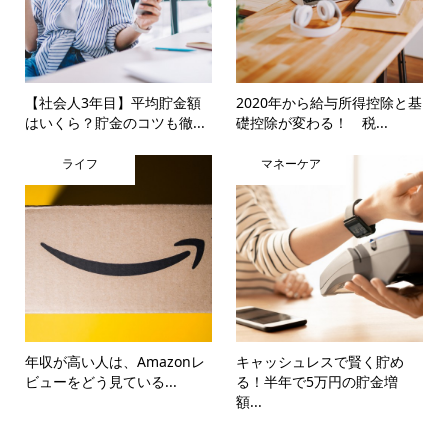
【社会人3年目】平均貯金額
2020年から給与所得控除と基
はいくら？貯金のコツも徹...
礎控除が変わる！ 税...
ライフ
マネーケア
年収が高い人は、Amazonレ
キャッシュレスで賢く貯め
ビューをどう見ている...
る！半年で5万円の貯金増
額...