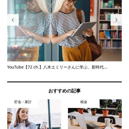


説￼
YouTube【72 ch.】八木エミリーさんに学ぶ、新時代...
学
談
おすすめの記事
貯金・家計
税金