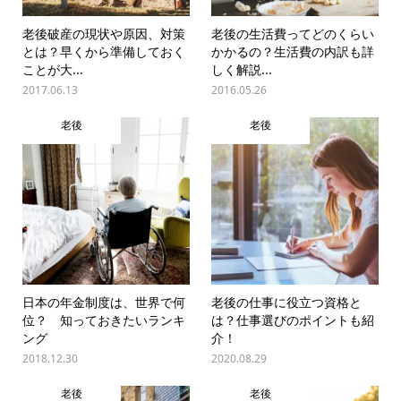
老後破産の現状や原因、対策
老後の生活費ってどのくらい
とは？早くから準備しておく
かかるの？生活費の内訳も詳
ことが大...
しく解説...
2017.06.13
2016.05.26
老後
老後
日本の年金制度は、世界で何
老後の仕事に役立つ資格と
位？ 知っておきたいランキ
は？仕事選びのポイントも紹
ング
介！
2018.12.30
2020.08.29
老後
老後