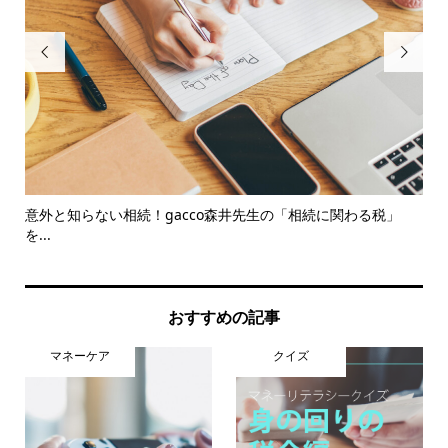


テラ
意外と知らない相続！gacco森井先生の「相続に関わる税」
【
を...
のリ.
おすすめの記事
マネーケア
クイズ