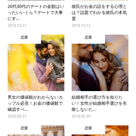
20代30代のデートの金額はい
彼氏がお金の話をする心理と
ったいいくら？デートで大事
は？話題でわかる彼氏の本気
にす...
度
2018.10.21
2018.10.12
恋愛
恋愛
男女の価値観がわからないカ
結婚相手の選び方を知りた
ップル必見！お金の価値観で
い！女性が結婚相手選びを失
確認すべ...
敗しないた...
2020.08.27
2016.05.30
恋愛
恋愛