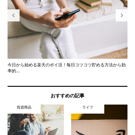


今日から始める楽天のポイ活！毎日コツコツ貯める方法から効
実
率的...
提案.
おすすめの記事
投資商品
ライフ