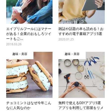
エイプリルフールにはマナー
雑誌や話題の本も読める！お
がある！企業のおもしろツイ
すすめの電子書籍アプリ5選
ートもご...
2020.01.25
2018.03.26
趣味・美容
趣味・美容
チョコミントはなぜ今年こん
無料で使えるDIYアプリ5選
なに人気なのか
アプリを利用して部屋をリメ