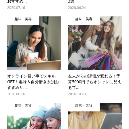
おすすめ...
3選
2020.07.16
2020.06.04
趣味・美容
趣味・美容
オンライン習い事でスキル
友人からの評価が変わる！予
GET！趣味＆自分磨き系別お
算5000円でもオシャレに見え
すすめサ...
るプ...
2020.06.16
2016.10.20
趣味・美容
趣味・美容