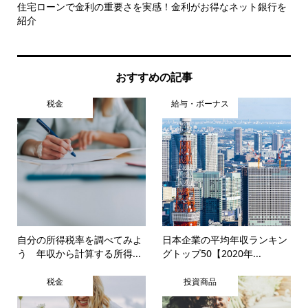
た
住宅ローンで金利の重要さを実感！金利がお得なネット銀行を
片
紹介
ト
おすすめの記事
税金
給与・ボーナス
自分の所得税率を調べてみよ
日本企業の平均年収ランキン
う 年収から計算する所得...
グトップ50【2020年...
税金
投資商品