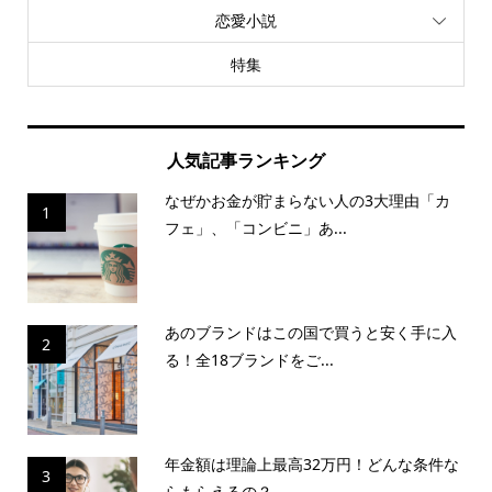
恋愛小説
特集
人気記事ランキング
なぜかお金が貯まらない人の3大理由「カ
1
フェ」、「コンビニ」あ...
あのブランドはこの国で買うと安く手に入
2
る！全18ブランドをご...
年金額は理論上最高32万円！どんな条件な
3
らもらえるの？