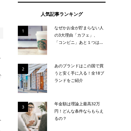
っ
人気記事ランキング
なぜかお金が貯まらない人
1
の3大理由「カフェ」、
「コンビニ」あと１つは...
ッ
あのブランドはこの国で買
2
うと安く手に入る！全18ブ
で
ランドをご紹介
ら
年金額は理論上最高32万
3
円！どんな条件ならもらえ
るの？
ト
思