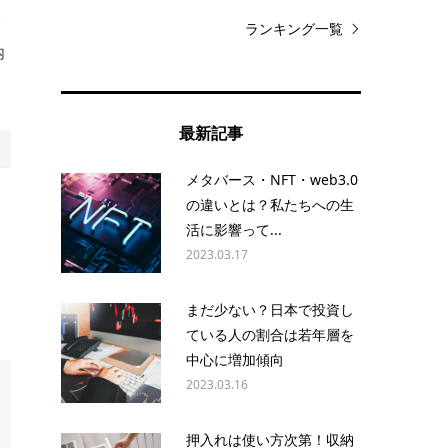
管
ランキング一覧
内
最新記事
メタバース・NFT・web3.0
の違いとは？私たちへの生
オ
活に影響って...
ら
2023.03.17
まだ少ない？日本で投資し
ている人の割合は若年層を
中心に増加傾向
2023.03.16
押入れは使い方次第！収納