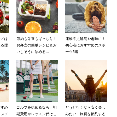
ルメは
節約も栄養もばっちり！
運動不足解消や趣味に！
れる理
お弁当の簡単レシピ＆お
初心者におすすめのスポ
いしそうに詰める...
ーツ5選
すすめ
ゴルフを始めるなら、初
どうせ行くなら安く楽し
ススメ
期費用やレッスン代はこ
みたい！旅費を節約する