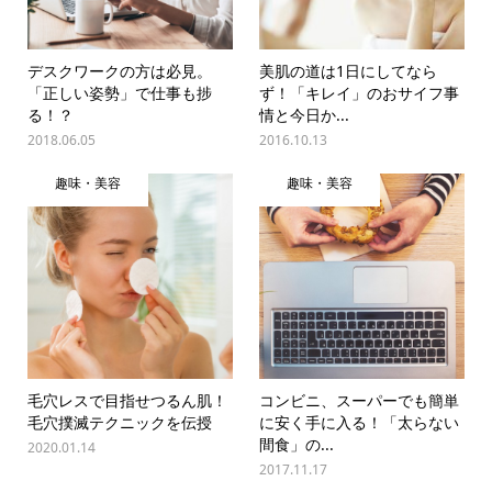
デスクワークの方は必見。
美肌の道は1日にしてなら
「正しい姿勢」で仕事も捗
ず！「キレイ」のおサイフ事
る！？
情と今日か...
2018.06.05
2016.10.13
趣味・美容
趣味・美容
毛穴レスで目指せつるん肌！
コンビニ、スーパーでも簡単
毛穴撲滅テクニックを伝授
に安く手に入る！「太らない
間食」の...
2020.01.14
2017.11.17