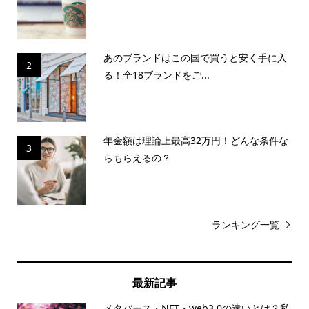
あのブランドはこの国で買うと安く手に入
2
る！全18ブランドをご...
年金額は理論上最高32万円！どんな条件な
3
らもらえるの？
ランキング一覧
最新記事
メタバース・NFT・web3.0の違いとは？私