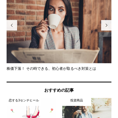


トや
株価下落！ その時できる、初心者が取るべき対策とは
損
す
おすすめの記事
恋する3センチヒール
投資商品