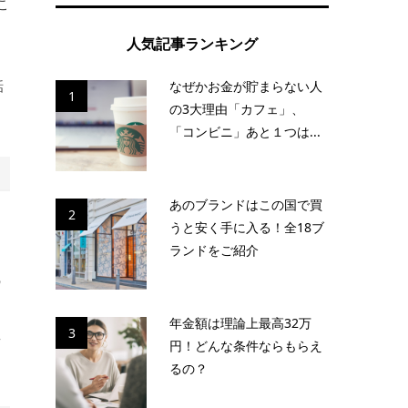
こ
人気記事ランキング
目
話
なぜかお金が貯まらない人
1
の3大理由「カフェ」、
「コンビニ」あと１つは...
あのブランドはこの国で買
2
うと安く手に入る！全18ブ
ランドをご紹介
の
年金額は理論上最高32万
3
真
円！どんな条件ならもらえ
るの？