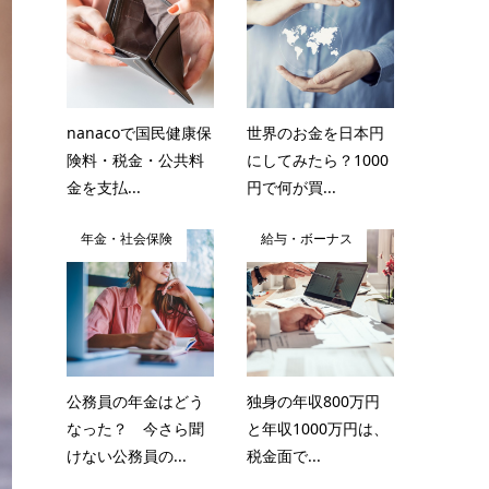
nanacoで国民健康保
世界のお金を日本円
険料・税金・公共料
にしてみたら？1000
金を支払...
円で何が買...
年金・社会保険
給与・ボーナス
公務員の年金はどう
独身の年収800万円
なった？ 今さら聞
と年収1000万円は、
けない公務員の...
税金面で...