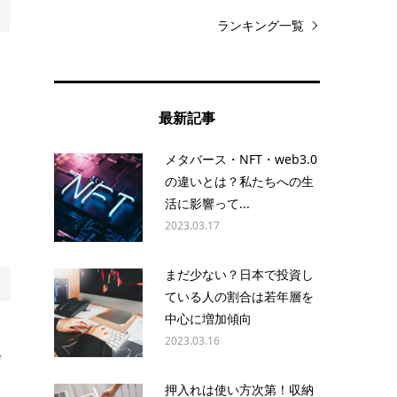
ランキング一覧
い
最新記事
く
メタバース・NFT・web3.0
ソ
の違いとは？私たちへの生
メ
活に影響って...
2023.03.17
まだ少ない？日本で投資し
ている人の割合は若年層を
中心に増加傾向
い
2023.03.16
ぜ
押入れは使い方次第！収納