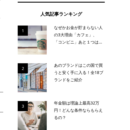
で
人気記事ランキング
か
なぜかお金が貯まらない人
1
の3大理由「カフェ」、
「コンビニ」あと１つは...
お
る
あのブランドはこの国で買
2
うと安く手に入る！全18ブ
ランドをご紹介
年金額は理論上最高32万
3
円！どんな条件ならもらえ
るの？
ょ