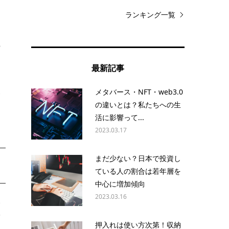
ランキング一覧
に
貯
最新記事
メタバース・NFT・web3.0
金
の違いとは？私たちへの生
活に影響って...
2023.03.17
まだ少ない？日本で投資し
ている人の割合は若年層を
中心に増加傾向
2023.03.16
い
補
押入れは使い方次第！収納