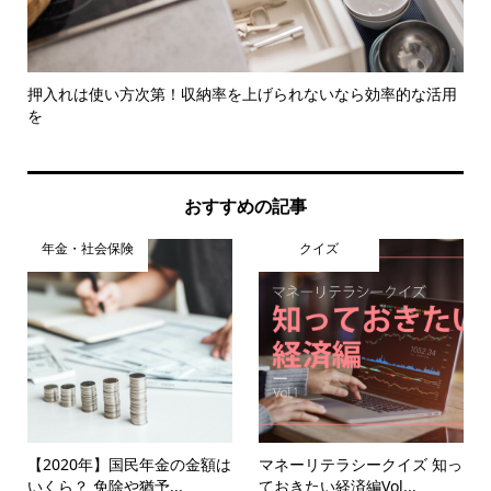
た
押入れは使い方次第！収納率を上げられないなら効率的な活用
【2
を
おすすめの記事
年金・社会保険
クイズ
【2020年】国民年金の金額は
マネーリテラシークイズ 知っ
いくら？ 免除や猶予...
ておきたい経済編Vol...