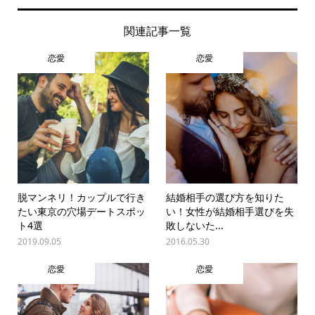
関連記事一覧
恋愛
恋愛
脱マンネリ！カップルで行き
結婚相手の選び方を知りた
たい東京の穴場デートスポッ
い！女性が結婚相手選びを失
ト4選
敗しないた...
2019.09.05
2016.05.30
恋愛
恋愛