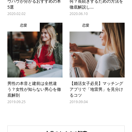
ウハウが分かるおすすめの本
何？長続きするための方法を
5選
徹底解説し...
2020.02.02
2020.06.10
恋愛
恋愛
男性の本音と建前は全然違
【婚活女子必見】マッチング
う？女性が知らない男心を徹
アプリで「地雷男」を見分け
底解剖
るコツ
2019.09.25
2019.09.04