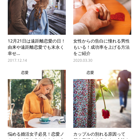
12月21日は遠距離恋愛の日！
女性からの告白に憧れる男性
由来や遠距離恋愛でも末永く
もいる！成功率を上げる方法
幸せ...
をご紹介
2017.12.14
2020.03.30
恋愛
恋愛
悩める婚活女子必見！恋愛ノ
カップルの別れる原因って