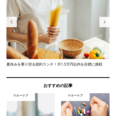


末
夏休みを乗り切る節約ランチ！月1.5万円以内を目標に挑戦
我
ナン.
おすすめの記事
マネーケア
マネーケア