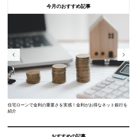
今月のおすすめ記事


トや
住宅ローンで金利の重要さを実感！金利がお得なネット銀行を
グ
紹介
談..
おすすめの記事