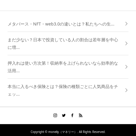
メタバース・NFT・web3.0の違いとは？私たちへの生...
まだ少ない？日本で投資している人の割合は若年層を中心
に増...
押入れは使い方次第！収納率を上げられないなら効率的な
活用...
本当に入るべき保険とは？保険の種類ごとに人気商品をチ
ェッ...
Copyright ©
moneliy（マネリー）. All Rights Reserved.