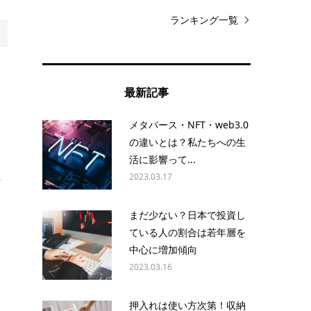
ランキング一覧
ト
最新記事
イ
メタバース・NFT・web3.0
の違いとは？私たちへの生
い
活に影響って...
れ
2023.03.17
ッ
まだ少ない？日本で投資し
ている人の割合は若年層を
中心に増加傾向
す
2023.03.16
押入れは使い方次第！収納