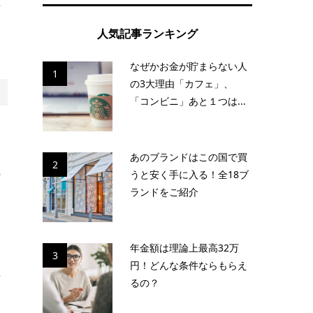
浮
人気記事ランキング
なぜかお金が貯まらない人
1
の3大理由「カフェ」、
「コンビニ」あと１つは...
て
て
あのブランドはこの国で買
2
の
うと安く手に入る！全18ブ
ランドをご紹介
ま
年金額は理論上最高32万
3
使
円！どんな条件ならもらえ
方
るの？