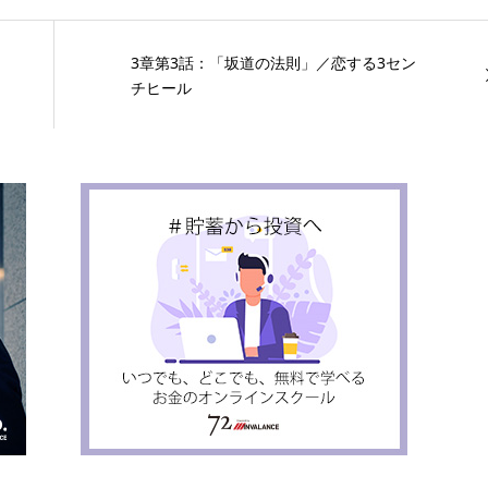
3章第3話：「坂道の法則」／恋する3セン
チヒール