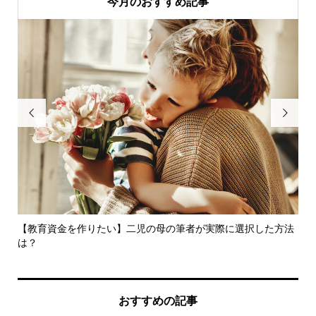
今月のおすすめ記事


ご
【教育資金を作りたい】二児の母の筆者が実際に選択した方法
暗
は？
い..
おすすめの記事