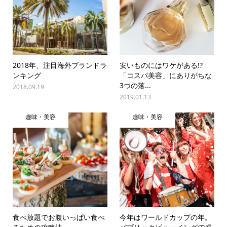
2018年、注目海外ブランドラ
安いものにはワケがある!?
ンキング
「コスパ美容」にありがちな
3つの落...
2018.09.19
2019.01.13
趣味・美容
趣味・美容
食べ放題でお腹いっぱい食べ
今年はワールドカップの年。