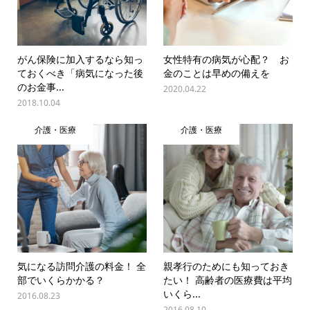
がん保険に加入するなら知っ
女性特有の病気が心配？ お
ておくべき「病気になった後
金のことは早めの備えを
のお金事...
2020.04.22
2018.10.04
介護・医療
介護・医療
気になる訪問介護の料金！ 全
親孝行のためにも知っておき
部でいくらかかる？
たい！ 高齢者の医療費は平均
いくら...
2016.08.23
2016.08.10