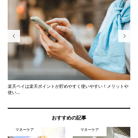


トや
確定拠出年金の加入年齢引き上げ、どう変わるの？
3
め
おすすめの記事
マネーケア
マネーケア