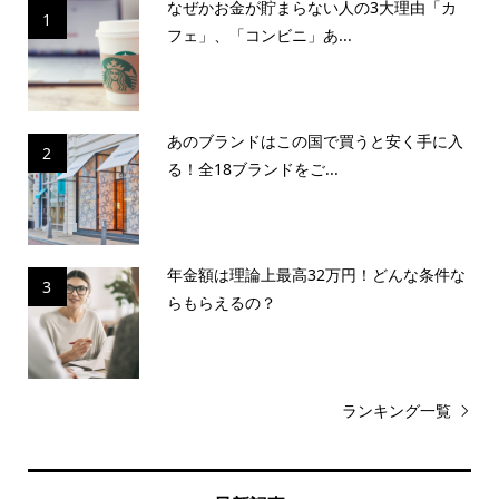
なぜかお金が貯まらない人の3大理由「カ
1
フェ」、「コンビニ」あ...
あのブランドはこの国で買うと安く手に入
2
る！全18ブランドをご...
年金額は理論上最高32万円！どんな条件な
3
らもらえるの？
ランキング一覧