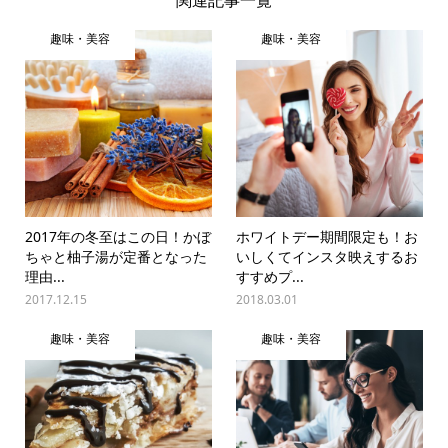
関連記事一覧
趣味・美容
趣味・美容
2017年の冬至はこの日！かぼ
ホワイトデー期間限定も！お
ちゃと柚子湯が定番となった
いしくてインスタ映えするお
理由...
すすめプ...
2017.12.15
2018.03.01
趣味・美容
趣味・美容