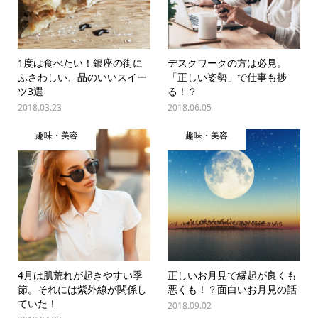
1度は食べたい！銀座の街に
デスクワークの方は必見。
ふさわしい、品のいいスイー
「正しい姿勢」で仕事も捗
ツ3選
る！？
2018.03.23
2018.06.05
趣味・美容
趣味・美容
4月は肌荒れが起きやすい季
正しいお月見で縁起が良くも
節。それには紫外線が関係し
悪くも！？面白いお月見の話
ていた！
2018.09.02