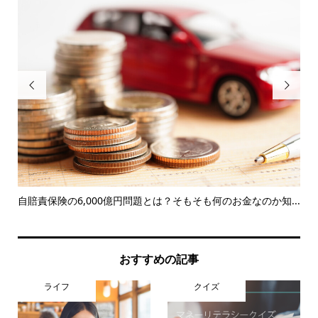


を
自賠責保険の6,000億円問題とは？そもそも何のお金なのか知...
夏
おすすめの記事
ライフ
クイズ