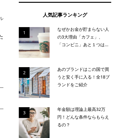
人気記事ランキング
ル
なぜかお金が貯まらない人
1
た
の3大理由「カフェ」、
「コンビニ」あと１つは...
あのブランドはこの国で買
2
うと安く手に入る！全18ブ
ランドをご紹介
年金額は理論上最高32万
3
円！どんな条件ならもらえ
るの？