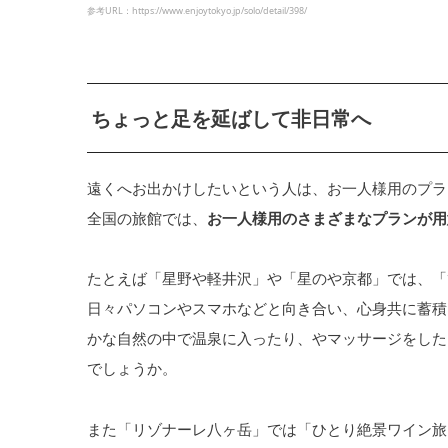
参考URL：https://www.enjoytokyo.jp/solo/detail/398/
ちょっと足を延ばして非日常へ
遠くへお出かけしたいという人は、お一人様用のプラ
全国の旅館では、
お一人様用のさまざまなプランが用
たとえば「星野や軽井沢」や「星のや京都」では、「
日々パソコンやスマホなどと向き合い、心身共に蓄積
かな自然の中で温泉に入ったり、やマッサージをした
でしょうか。
また「リゾナーレ八ヶ岳」では「ひとり絶景ワイン旅