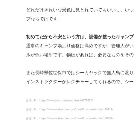
どれだけきれいな景色に見とれていてもいいし、いつ
プならではです。
初めてだから不安という方は、設備が整ったキャンプ
通常のキャンプ場より価格は高めですが、管理人がい
ルが低い場所です。物販があれば、必要なものをその
また長崎県佐世保市ではシーカヤックで無人島に渡り
インストラクターがレクチャーしてくれるので、シー
参考URL：https://www.jalan.net/news/article/378822/
参考URL：https://www.walkerplus.com/trend/matome/article/130911/
参考URL：https://www.walkerplus.com/trend/matome/article/149331/