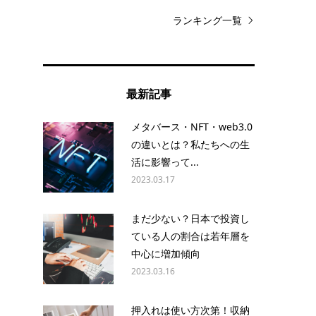
ランキング一覧
ン
最新記事
ド
メタバース・NFT・web3.0
の違いとは？私たちへの生
活に影響って...
2023.03.17
まだ少ない？日本で投資し
ている人の割合は若年層を
中心に増加傾向
2023.03.16
押入れは使い方次第！収納