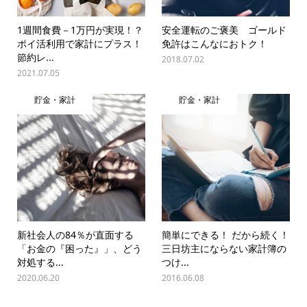
1週間食費－1万円が実現！？
安全運転のご褒美 ゴールド
ポイ活利用で家計にプラス！
免許はこんなにおトク！
節約レ...
2018.07.02
2021.07.05
貯金・家計
貯金・家計
新社会人の84％が直面する
簡単にできる！ だから続く！
「お金の『困った』」、どう
三日坊主にならない家計簿の
対処する...
つけ...
2020.06.20
2016.06.08