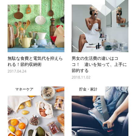
無駄な食費と電気代を抑えら
男女の生活費の違いはコ
れる！節約収納術
コ！ 違いを知って、上手に
節約する
2017.04.24
2018.11.02
マネーケア
貯金・家計