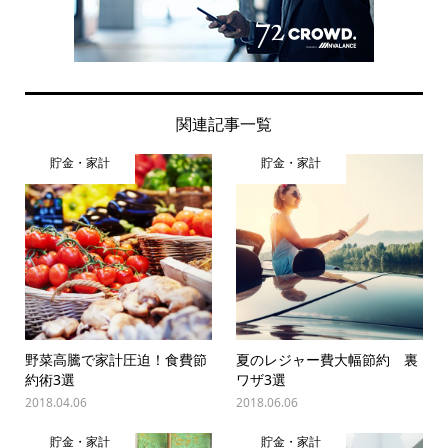
関連記事一覧
貯金・家計
貯金・家計
野菜高騰で家計圧迫！食費節
夏のレジャー費大幅節約 裏
約術3選
ワザ3選
2018.04.06
2018.06.06
貯金・家計
貯金・家計