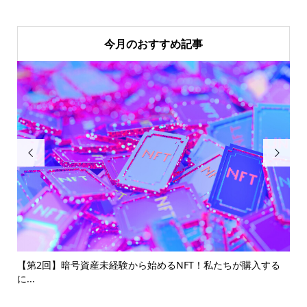
今月のおすすめ記事


活用
【第2回】暗号資産未経験から始めるNFT！私たちが購入する
Yo
に...