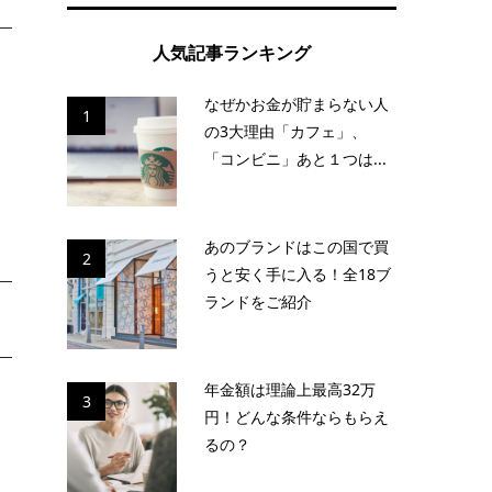
人気記事ランキング
なぜかお金が貯まらない人
1
の3大理由「カフェ」、
。
「コンビニ」あと１つは...
な
あのブランドはこの国で買
2
うと安く手に入る！全18ブ
ランドをご紹介
年金額は理論上最高32万
し
3
円！どんな条件ならもらえ
るの？