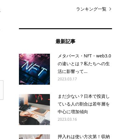
ランキング一覧
準
要
最新記事
メタバース・NFT・web3.0
の違いとは？私たちへの生
活に影響って...
2023.03.17
まだ少ない？日本で投資し
ている人の割合は若年層を
中心に増加傾向
2023.03.16
押入れは使い方次第！収納