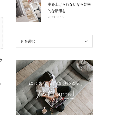
率を上げられないなら効率
的な活用を
2023.03.15
月を選択
ク
行
」
く