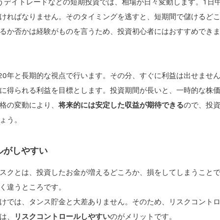
うデイトレードなどの短期投資では、相場が日々変動します。1日
ければなりません。そのタイミングを逃すと、短期間で儲けるど
るか否かは経験がものを言うため、投資初心者にはおすすめでき
、20年と長期的な視点で行います。その分、すぐに利益は出せませ
に得られる利益を目標とします。投資期間が長いと、一時的な株
格の変動により、
将来的には安定した収益が期待できる
ので、投
ょう。
ルがしやすい
スクとは、投資したお金が増えるどころか、損をしてしまうこと
く違うところです。
けでは、タンス貯金と大差ありません。そのため、リスクコント
は、
リスクコントロールしやすい
のがメリットです。