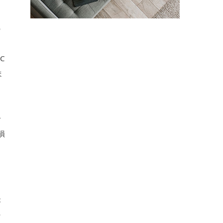
の
C
ま
で
損
が
け