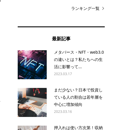
中
ランキング一覧
こ
ま
最新記事
ん
メタバース・NFT・web3.0
価
の違いとは？私たちへの生
資
活に影響って...
2023.03.17
まだ少ない？日本で投資し
ている人の割合は若年層を
で
中心に増加傾向
2023.03.16
ロ
押入れは使い方次第！収納