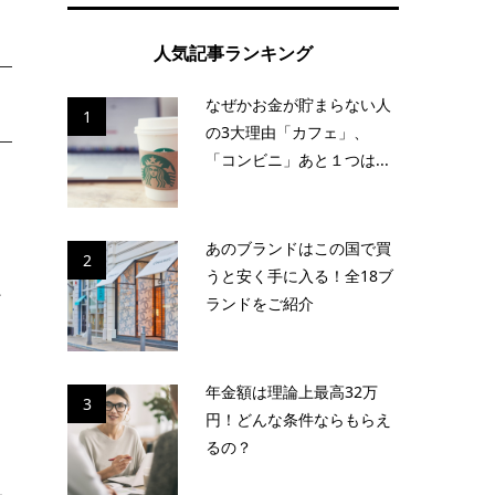
人気記事ランキング
なぜかお金が貯まらない人
1
の3大理由「カフェ」、
「コンビニ」あと１つは...
あのブランドはこの国で買
2
うと安く手に入る！全18ブ
ど
ランドをご紹介
年金額は理論上最高32万
3
円！どんな条件ならもらえ
り
るの？