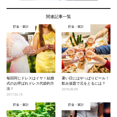
関連記事一覧
貯金・家計
貯金・家計
毎回同じドレスはイヤ！結婚
暑い日にはやっぱりビール！
式のお呼ばれドレス代節約方
飲み放題で元をとるには？
法！
2018.06.09
2017.02.16
貯金・家計
貯金・家計