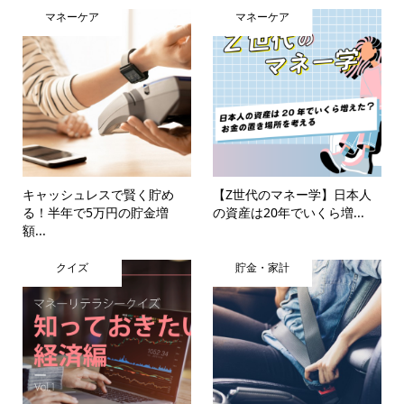
マネーケア
マネーケア
キャッシュレスで賢く貯め
【Z世代のマネー学】日本人
る！半年で5万円の貯金増
の資産は20年でいくら増...
額...
クイズ
貯金・家計