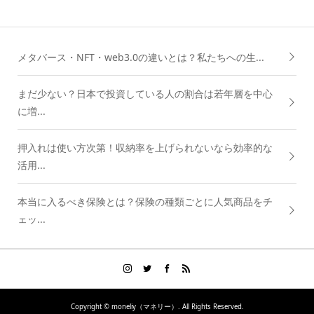
メタバース・NFT・web3.0の違いとは？私たちへの生...
まだ少ない？日本で投資している人の割合は若年層を中心
に増...
押入れは使い方次第！収納率を上げられないなら効率的な
活用...
本当に入るべき保険とは？保険の種類ごとに人気商品をチ
ェッ...
Copyright ©
moneliy（マネリー）. All Rights Reserved.