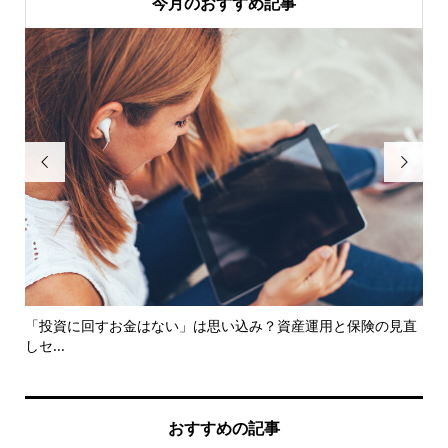
今月のおすすめ記事


じ
「投資に回すお金はない」は思い込み？資産運用と保険の見直
子
しセ...
で動.
おすすめの記事