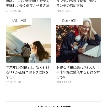
無駄にしない節約術！野菜を
ランチの出費は持参で解決！
美味しく長く保存させる方法
ランチの節約方法
2017.05.16
2017.01.10
貯金・家計
貯金・家計
年末年始の旅行は、安く行け
お得な情報に惑わされない！
るLCCが正解？おトクに旅を
年末年始に購入すると得をす
する方...
るもの・...
2018.11.18
2019.12.24