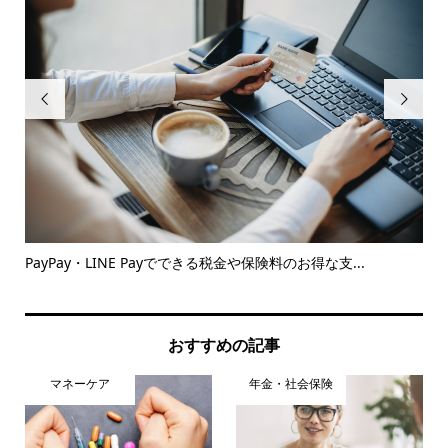


とめ
PayPay・LINE Payでできる税金や保険料のお得な支...
確
由と.
おすすめの記事
マネーケア
年金・社会保険