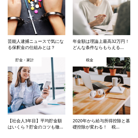
芸能人逮捕ニュースで気にな
年金額は理論上最高32万円！
る保釈金の仕組みとは？
どんな条件ならもらえる...
貯金・家計
税金
【社会人3年目】平均貯金額
2020年から給与所得控除と基
はいくら？貯金のコツも徹...
礎控除が変わる！ 税...