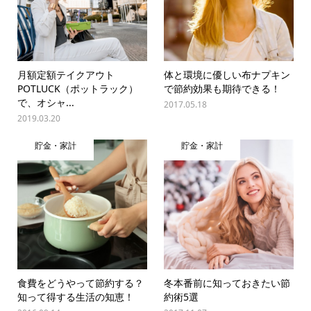
月額定額テイクアウト
体と環境に優しい布ナプキン
POTLUCK（ポットラック）
で節約効果も期待できる！
で、オシャ...
2017.05.18
2019.03.20
貯金・家計
貯金・家計
食費をどうやって節約する？
冬本番前に知っておきたい節
知って得する生活の知恵！
約術5選